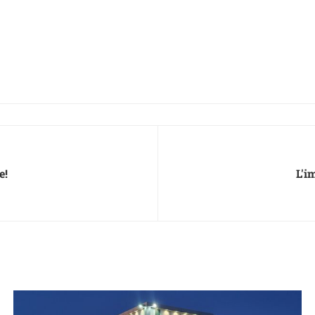
e!
L'i