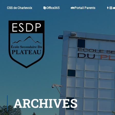
CSS de Charlevoix
📚Office365
👪Portail Parents
👨🏻‍
ARCHIVES