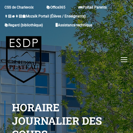
CSS de Charlevoix
📚Office365
👪Portail Parents
👨🏻‍🎓👩🏻‍🏫Mozaïk Portail (Élèves / Enseignants)
📚Regard (bibliothèque)
🖥Assistance technique
HORAIRE
JOURNALIER DES