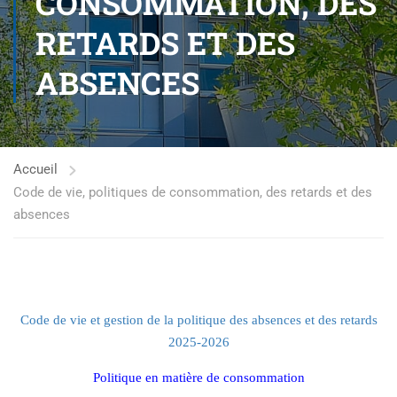
CONSOMMATION, DES
RETARDS ET DES
ABSENCES
Accueil
Code de vie, politiques de consommation, des retards et des
absences
Code de vie et gestion de la politique des absences et des retards
2025-2026
Politique en matière de consommation