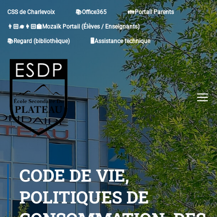
CSS de Charlevoix
📚Office365
👪Portail Parents
👨🏻‍🎓👩🏻‍🏫Mozaïk Portail (Élèves / Enseignants)
📚Regard (bibliothèque)
🖥Assistance technique
CODE DE VIE,
POLITIQUES DE