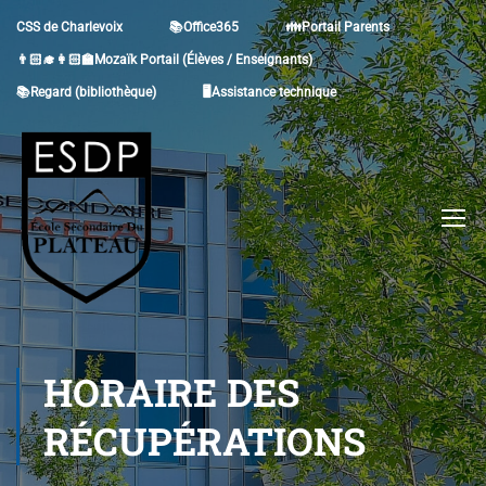
CSS de Charlevoix
📚Office365
👪Portail Parents
👨🏻‍🎓👩🏻‍🏫Mozaïk Portail (Élèves / Enseignants)
📚Regard (bibliothèque)
🖥Assistance technique
HORAIRE DES
RÉCUPÉRATIONS