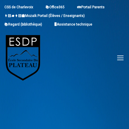
CSS de Charlevoix
📚Office365
👪Portail Parents
👨🏻‍🎓👩🏻‍🏫Mozaïk Portail (Élèves / Enseignants)
📚Regard (bibliothèque)
🖥Assistance technique