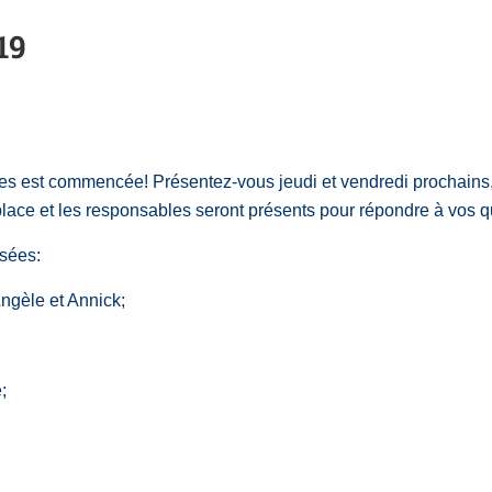
19
ires est commencée! Présentez-vous jeudi et vendredi prochains, 
place et les responsables seront présents pour répondre à vos qu
osées:
ngèle et Annick;
;