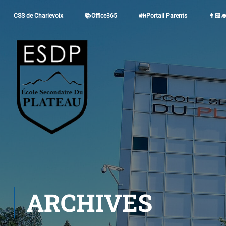
CSS de Charlevoix
📚Office365
👪Portail Parents
👨🏻‍
ARCHIVES