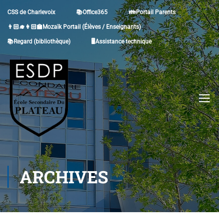
CSS de Charlevoix
📚Office365
👪Portail Parents
👨🏻‍🎓👩🏻‍🏫Mozaïk Portail (Élèves / Enseignants)
📚Regard (bibliothèque)
🖥Assistance technique
ARCHIVES