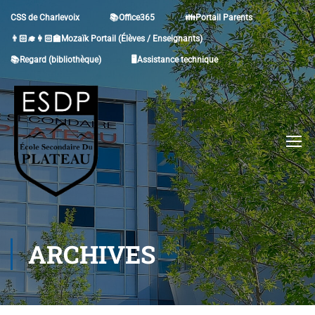
CSS de Charlevoix
📚Office365
👪Portail Parents
👨🏻‍🎓👩🏻‍🏫Mozaïk Portail (Élèves / Enseignants)
📚Regard (bibliothèque)
🖥Assistance technique
ARCHIVES