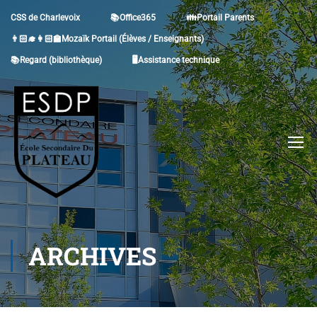
CSS de Charlevoix
📚Office365
👪Portail Parents
👨🏻‍🎓👩🏻‍🏫Mozaïk Portail (Élèves / Enseignants)
📚Regard (bibliothèque)
🖥Assistance technique
ARCHIVES