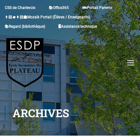
CSS de Charlevoix
📚Office365
👪Portail Parents
👨🏻‍🎓👩🏻‍🏫Mozaïk Portail (Élèves / Enseignants)
📚Regard (bibliothèque)
🖥Assistance technique
ARCHIVES