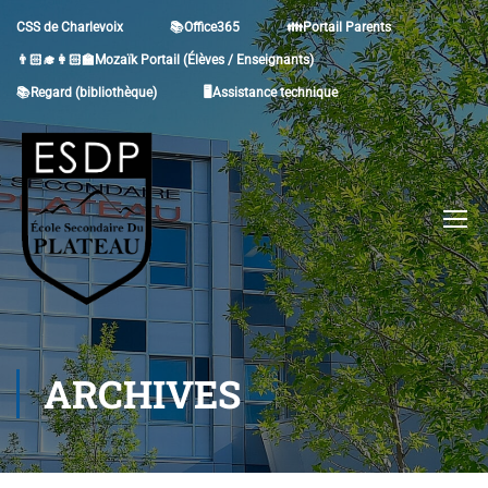
CSS de Charlevoix
📚Office365
👪Portail Parents
👨🏻‍🎓👩🏻‍🏫Mozaïk Portail (Élèves / Enseignants)
📚Regard (bibliothèque)
🖥Assistance technique
ARCHIVES