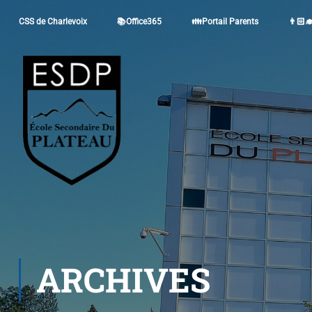
CSS de Charlevoix
📚Office365
👪Portail Parents
👨🏻‍
ARCHIVES