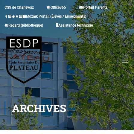
CSS de Charlevoix
📚Office365
👪Portail Parents
👨🏻‍🎓👩🏻‍🏫Mozaïk Portail (Élèves / Enseignants)
📚Regard (bibliothèque)
🖥Assistance technique
ARCHIVES