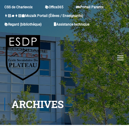
CSS de Charlevoix
📚Office365
👪Portail Parents
👨🏻‍🎓👩🏻‍🏫Mozaïk Portail (Élèves / Enseignants)
📚Regard (bibliothèque)
🖥Assistance technique
ARCHIVES