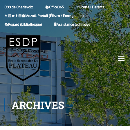
CSS de Charlevoix
📚Office365
👪Portail Parents
👨🏻‍🎓👩🏻‍🏫Mozaïk Portail (Élèves / Enseignants)
📚Regard (bibliothèque)
🖥Assistance technique
ARCHIVES