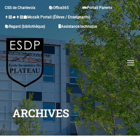
CSS de Charlevoix
📚Office365
👪Portail Parents
👨🏻‍🎓👩🏻‍🏫Mozaïk Portail (Élèves / Enseignants)
📚Regard (bibliothèque)
🖥Assistance technique
ARCHIVES