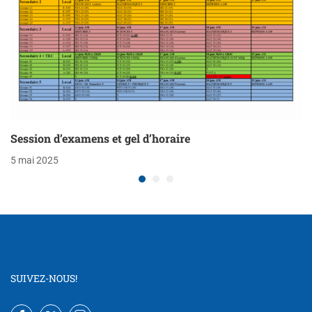
Session d’examens et gel d’horaire
5 mai 2025
SUIVEZ-NOUS!