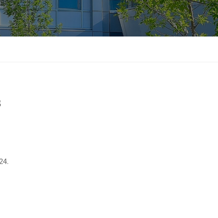
s
24.