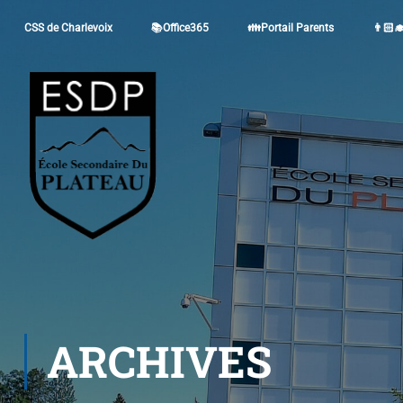
CSS de Charlevoix
📚Office365
👪Portail Parents
👨🏻‍
ARCHIVES