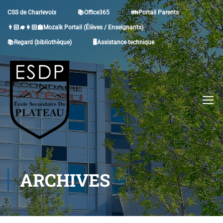
CSS de Charlevoix
📚Office365
👪Portail Parents
👨🏻‍🎓👩🏻‍🏫Mozaïk Portail (Élèves / Enseignants)
📚Regard (bibliothèque)
🖥Assistance technique
ARCHIVES