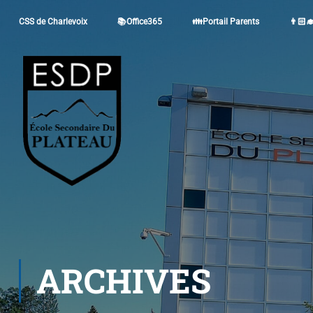
CSS de Charlevoix
📚Office365
👪Portail Parents
👨🏻‍
ARCHIVES