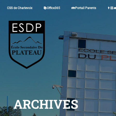
CSS de Charlevoix
📚Office365
👪Portail Parents
👨🏻‍
ARCHIVES