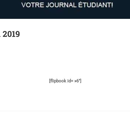
n 2019
[flipbook id= »6″]