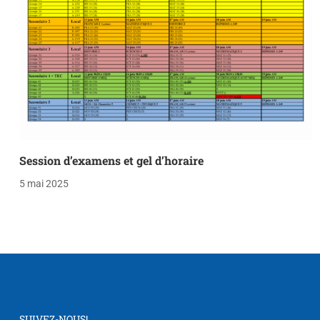
Session d’examens et gel d’horaire
5 mai 2025
SUIVEZ-NOUS!