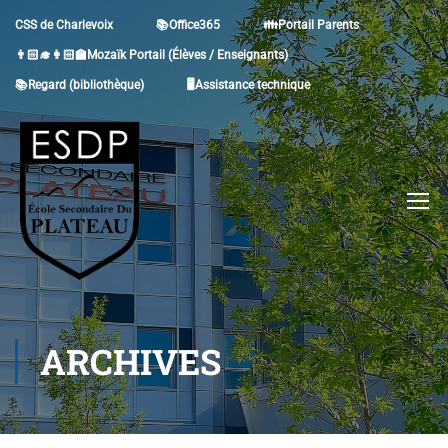
CSS de Charlevoix
📚Office365
👪Portail Parents
👨🏻‍🎓👩🏻‍🏫Mozaïk Portail (Élèves / Enseignants)
📚Regard (bibliothèque)
🖥Assistance technique
ARCHIVES