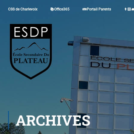
CSS de Charlevoix
📚Office365
👪Portail Parents
👨🏻‍
ARCHIVES