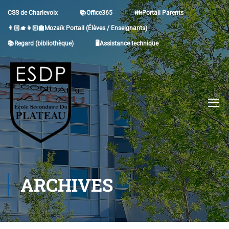
CSS de Charlevoix
📚Office365
👪Portail Parents
👨🏻‍🎓👩🏻‍🏫Mozaïk Portail (Élèves / Enseignants)
📚Regard (bibliothèque)
🖥Assistance technique
ARCHIVES