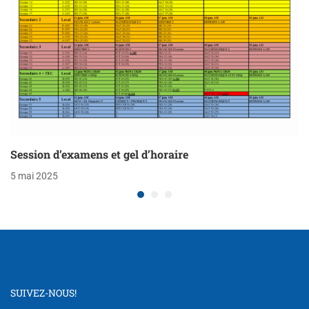
Session d’examens et gel d’horaire
5 mai 2025
SUIVEZ-NOUS!