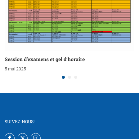
Session d’examens et gel d’horaire
5 mai 2025
SUIVEZ-NOUS!