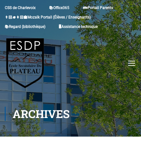
CSS de Charlevoix
📚Office365
👪Portail Parents
👨🏻‍🎓👩🏻‍🏫Mozaïk Portail (Élèves / Enseignants)
📚Regard (bibliothèque)
🖥Assistance technique
ARCHIVES