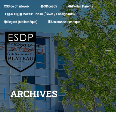
CSS de Charlevoix
📚Office365
👪Portail Parents
👨🏻‍🎓👩🏻‍🏫Mozaïk Portail (Élèves / Enseignants)
📚Regard (bibliothèque)
🖥Assistance technique
ARCHIVES