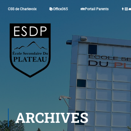
CSS de Charlevoix
📚Office365
👪Portail Parents
👨🏻‍
ARCHIVES