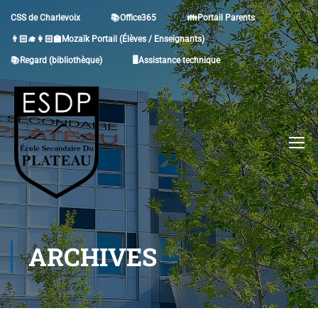
CSS de Charlevoix
📚Office365
👪Portail Parents
👨🏻‍🎓👩🏻‍🏫Mozaïk Portail (Élèves / Enseignants)
📚Regard (bibliothèque)
🖥Assistance technique
ARCHIVES