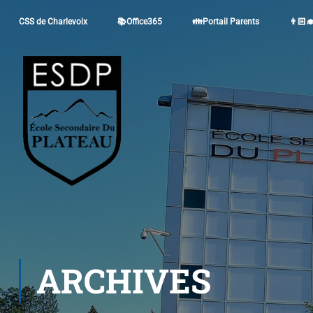
CSS de Charlevoix
📚Office365
👪Portail Parents
👨🏻‍
ARCHIVES