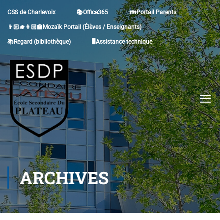
CSS de Charlevoix
📚Office365
👪Portail Parents
👨🏻‍🎓👩🏻‍🏫Mozaïk Portail (Élèves / Enseignants)
📚Regard (bibliothèque)
🖥Assistance technique
ARCHIVES