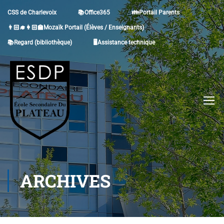
CSS de Charlevoix
📚Office365
👪Portail Parents
👨🏻‍🎓👩🏻‍🏫Mozaïk Portail (Élèves / Enseignants)
📚Regard (bibliothèque)
🖥Assistance technique
ARCHIVES