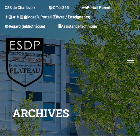
CSS de Charlevoix
📚Office365
👪Portail Parents
👨🏻‍🎓👩🏻‍🏫Mozaïk Portail (Élèves / Enseignants)
📚Regard (bibliothèque)
🖥Assistance technique
ARCHIVES